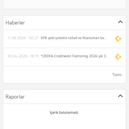
Haberler
11.06.2026 - 00:27
SPK yedi şirketin tahvil ve finansman bonosu ihraçlarına onay verdi
30.04.2026 - 18:15
*CRDFA-Creditwest Faktoring 2026 yılı 3 aylık konsolide olmayan net dönem karı 378.885.188 TL (Önceki 71.848.870 TL)
Tümü
Raporlar
İçerik bulunamadı.