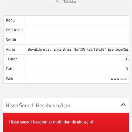
Mali Tablolar
Konu
BIST Kodu
Sektör
Adres
Büyükdere cad. Enka Binası No:108 Kat:1 34394 Esentepe/Şişli
Telefon
0 21
Faks
0 2
Web
www.creditw
Hisse Senedi Hesabınızı Açın!
Hisse senedi hesabınızı mobilden direkt açın!