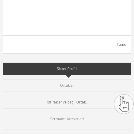
Tümü
Şirket Profili
Ortaklar
İştirakler ve bağlı Ortak.
Sermaye Hareketleri