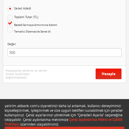
Senet Adedi
Toplam Tutar (TL)
Bedelli Sermaye Arttırımına Katılım
Temettü Ödemesi ile Senet Al
Değer
Hesaplama yöntemi ve veriler
Hesapla
foreks tarafından
sağlanmaktadır.