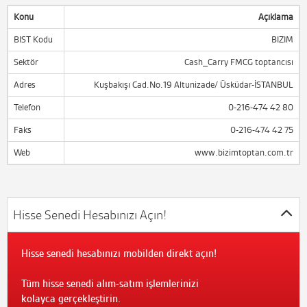
Konu
Açıklama
BIST Kodu
BIZIM
Sektör
Cash_Carry FMCG toptancısı
Adres
Kuşbakışı Cad.No.19 Altunizade/ Üsküdar-İSTANBUL
Telefon
0-216-474 42 80
Faks
0-216-474 42 75
Web
www.bizimtoptan.com.tr
Hisse Senedi Hesabınızı Açın!
Hisse senedi hesabınızı mobilden direkt açın!
Tüm hisse senedi alım-satım işlemlerinizi
kolayca gerçekleştirin.