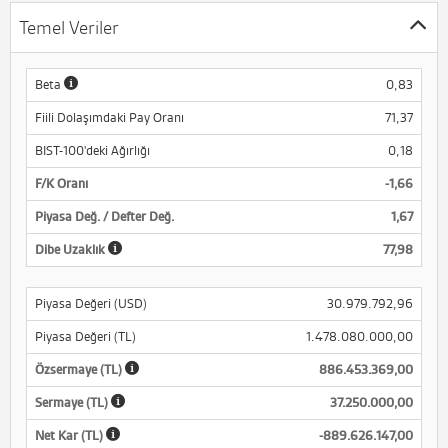
Temel Veriler
Beta
0,83
Fiili Dolaşımdaki Pay Oranı
71,37
BIST-100'deki Ağırlığı
0,18
F/K Oranı
-1,66
Piyasa Değ. / Defter Değ.
1,67
Dibe Uzaklık
77,98
Piyasa Değeri (USD)
30.979.792,96
Piyasa Değeri (TL)
1.478.080.000,00
Özsermaye (TL)
886.453.369,00
Sermaye (TL)
37.250.000,00
Net Kar (TL)
-889.626.147,00