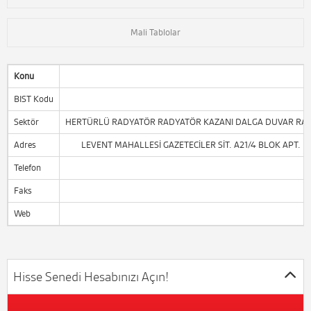
Mali Tablolar
Konu
BIST Kodu
Sektör
HERTÜRLÜ RADYATÖR RADYATÖR KAZANI DALGA DUVAR RADY
Adres
LEVENT MAHALLESİ GAZETECİLER SİT. A21/4 BLOK APT. N
Telefon
Faks
Web
h
Hisse Senedi Hesabınızı Açın!