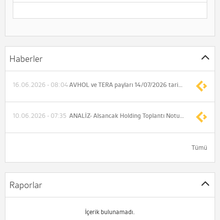
Haberler
16.06.2026 - 08:04
AVHOL ve TERA payları 14/07/2026 tarihli işlemlere (seans sonuna) kadar açığa satışa ve kredili işlemlere konu edilemeyecek
10.06.2026 - 07:35
ANALİZ- Alsancak Holding Toplantı Notu (Pusula Yatırım)
Tümü
Raporlar
İçerik bulunamadı.