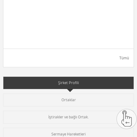
Tümü
Şirket Profili
Ortaklar
İştirakler ve bağlı Ortak.
Sermaye Hareketleri