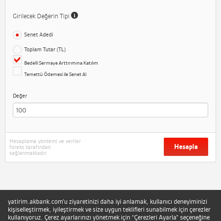
Girilecek Değerin Tipi
Senet Adedi
Toplam Tutar (TL)
Bedelli Sermaye Arttırımına Katılım
Temettü Ödemesi ile Senet Al
Değer
Hesaplama yöntemi ve veriler
Hesapla
foreks tarafından
sağlanmaktadır.