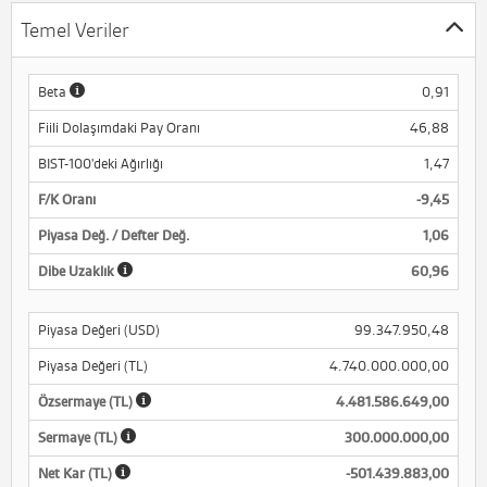
Temel Veriler
Beta
0,91
Fiili Dolaşımdaki Pay Oranı
46,88
BIST-100'deki Ağırlığı
1,47
F/K Oranı
-9,45
Piyasa Değ. / Defter Değ.
1,06
Dibe Uzaklık
60,96
Piyasa Değeri (USD)
99.347.950,48
Piyasa Değeri (TL)
4.740.000.000,00
Özsermaye (TL)
4.481.586.649,00
Sermaye (TL)
300.000.000,00
Net Kar (TL)
-501.439.883,00