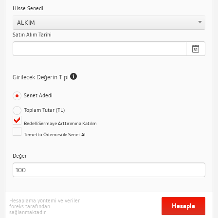
Hisse Senedi
ALKIM
Satın Alım Tarihi
Girilecek Değerin Tipi
Senet Adedi
Toplam Tutar (TL)
Bedelli Sermaye Arttırımına Katılım
Temettü Ödemesi ile Senet Al
Değer
Hesaplama yöntemi ve veriler
Hesapla
foreks tarafından
sağlanmaktadır.