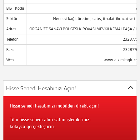
BIST Kodu
A
Sektör
Her nevi kağıt üretimi, satış, ithalat,ihracat ve tic
Adres
ORGANİZE SANAYİ BÖLGESİ KIROVASI MEVKİİ KEMALPAŞA / İZ
Telefon
2328770
Faks
2328770
Web
www.alkimkagit.com
Hisse Senedi Hesabınızı Açın!
Hisse senedi hesabınızı mobilden direkt açın!
Tüm hisse senedi alım-satım işlemlerinizi
kolayca gerçekleştirin.