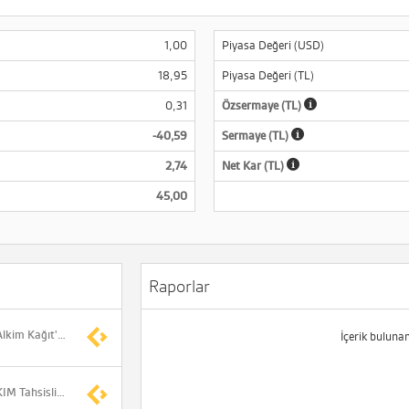
1,00
Piyasa Değeri (USD)
18,95
Piyasa Değeri (TL)
0,31
Özsermaye (TL)
-40,59
Sermaye (TL)
2,74
Net Kar (TL)
45,00
Raporlar
Alkim Alkali Kimya, Alkim Kağıt'ın tahsisli sermaye artırımına iştirak edecek
İçerik buluna
ANALİZ- ALKA & ALKIM Tahsisli sermaye artırımı hakkında yönetim kurulu kararı (Deniz Yatırım)