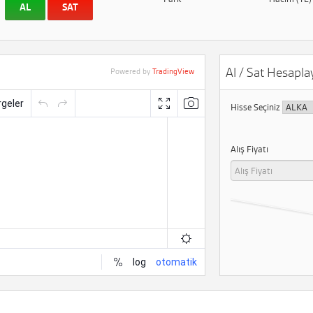
AL
SAT
Al / Sat Hesaplay
Powered by
TradingView
Hisse Seçiniz
Alış Fiyatı