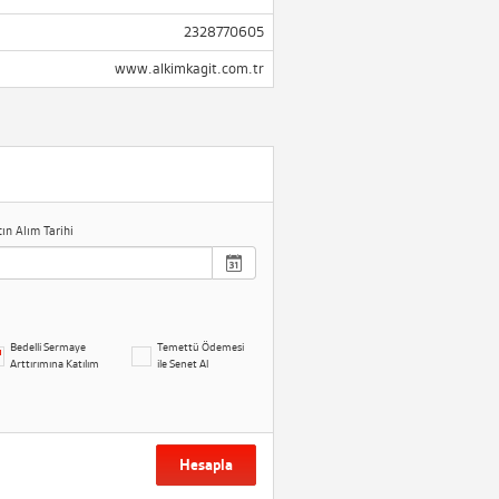
2328770605
www.alkimkagit.com.tr
tın Alım Tarihi
Bedelli Sermaye
Temettü Ödemesi
Arttırımına Katılım
ile Senet Al
Hesapla