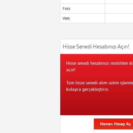
Faks
Web
Hisse Senedi Hesabınızı Açın!
Hisse senedi hesabınızı mobilden di
açın!
Tüm hisse senedi alım-satım işlemle
kolayca gerçekleştirin.
Hemen Hesap Aç