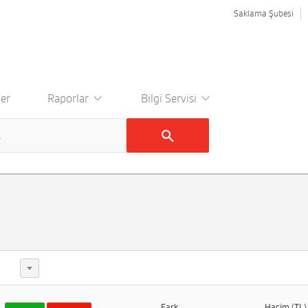
Saklama Şubesi
er
Raporlar
Bilgi Servisi
Fark
Hacim (TL)