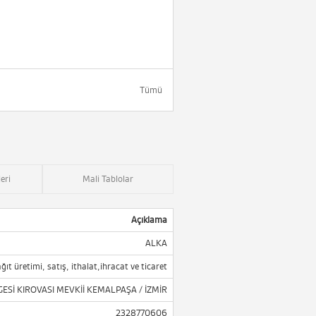
Tümü
eri
Mali Tablolar
Açıklama
ALKA
ğıt üretimi, satış, ithalat,ihracat ve ticaret
ESİ KIROVASI MEVKİİ KEMALPAŞA / İZMİR
2328770606