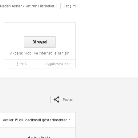
Neden Akbank Yatırım Hizmetleri?
İletişim
Bireysel
Akbank Mobil ve İnternet ile Tanışın
Şifre Al
Uygulamayı İndir
Paylaş
Veriler 15 dk. gecikmeli gösterilmektedir.
Hacim (Adet)