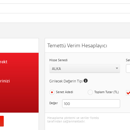
Temettü Verim Hesaplayıcı
Hisse Senedi
Sa
rekt
ALKA
rinizi
Girilecek Değerin Tipi
Senet Adedi
Toplam Tutar (TL)
Değer
Hesaplama yöntemi ve veriler foreks
tarafından sağlanmaktadır.