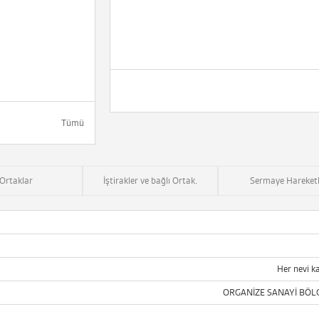
Tümü
Ortaklar
İştirakler ve bağlı Ortak.
Sermaye Hareketl
Her nevi ka
ORGANİZE SANAYİ BÖLG