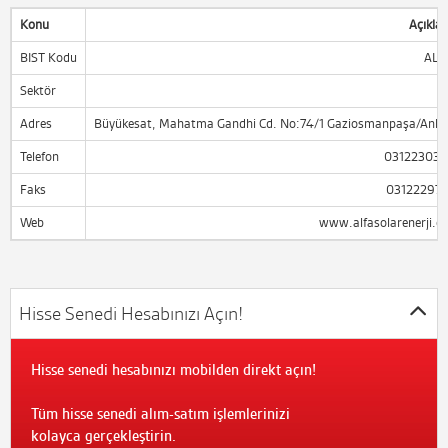
Konu
Açıkla
BIST Kodu
ALF
Sektör
Adres
Büyükesat, Mahatma Gandhi Cd. No:74/1 Gaziosmanpaşa/Anka
Telefon
031223032
Faks
031222978
Web
www.alfasolarenerji.c
Hisse Senedi Hesabınızı Açın!
Hisse senedi hesabınızı mobilden direkt açın!
Tüm hisse senedi alım-satım işlemlerinizi
kolayca gerçekleştirin.