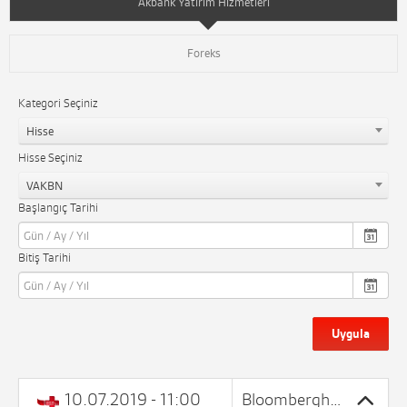
Akbank Yatırım Hizmetleri
Foreks
Kategori Seçiniz
Hisse
Hisse Seçiniz
VAKBN
Başlangıç Tarihi
Bitiş Tarihi
Uygula
10.07.2019 - 11:00
Bloomberght haberinde torba yasasında TCMB zorunlu karşılıklar politikasında değişiklikler içeriyor