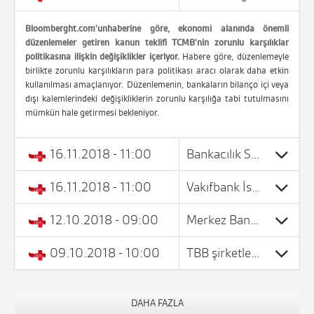
Bloomberght.com'unhaberine göre, ekonomi alanında önemli
düzenlemeler getiren kanun teklifi TCMB'nin zorunlu karşılıklar
politikasına ilişkin değişiklikler içeriyor.
Habere göre, düzenlemeyle
birlikte zorunlu karşılıkların para politikası aracı olarak daha etkin
kullanılması amaçlanıyor. Düzenlemenin, bankaların bilanço içi veya
dışı kalemlerindeki değişikliklerin zorunlu karşılığa tabi tutulmasını
mümkün hale getirmesi bekleniyor.
16.11.2018 - 11:00
​Bankacılık Sektörü: Merkez Bankası verileri 9 Kasım haftasında sistemdeki döviz mevduatının 0,4 milyar dolar artarak 189,2 milyar dolara ulaştığını ortaya koydu.
16.11.2018 - 11:00
Vakıfbank İstanbul'da yapımı süren Genel Müdürlük kompleksinden bir bölümünü 300 milyon T bedel ile iştiraki olan Vakıf GYO'dan satın alınacağını açıkladı.
12.10.2018 - 09:00
Merkez Bankası haftalık bankacılık verileri açıklandı
09.10.2018 - 10:00
TBB şirketlerin borçlarının vadelendirilmesi için bankalara tavsiye kararı aldı
DAHA FAZLA