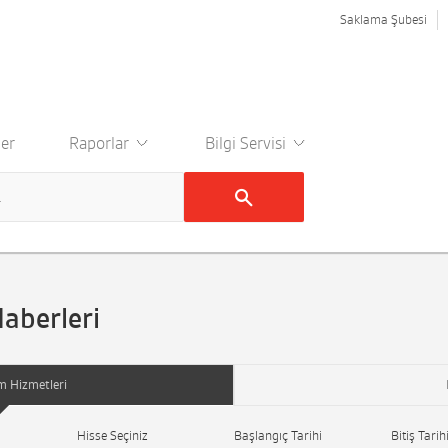
Saklama Şubesi
er
Raporlar
Bilgi Servisi
Haberleri
m Hizmetleri
Hisse Seçiniz
Başlangıç Tarihi
Bitiş Tarih