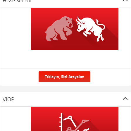
Hisse Senedi
Tıklayın, Sizi Arayalım
VİOP