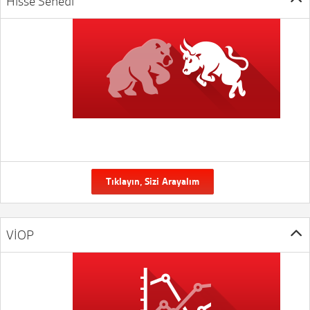
Hisse Senedi
Tıklayın, Sizi Arayalım
VİOP