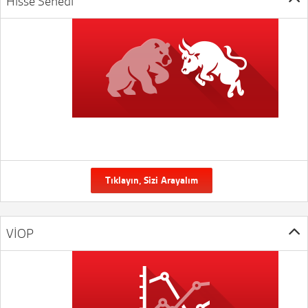
Hisse Senedi
Tıklayın, Sizi Arayalım
VİOP